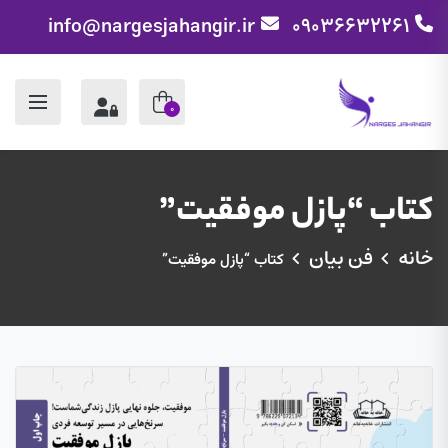
info@nargesjahangir.ir
09036632261
0
کتاب “پازل موفقیت”
خانه
فن بیان
کتاب “پازل موفقیت”