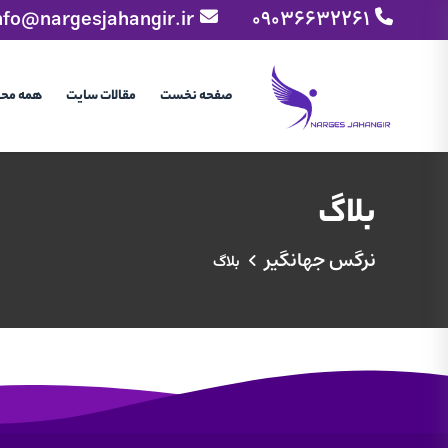
nfo@nargesjahangir.ir
09036632261
صفحه نخست
مقالات سایت
همه مح
بلاگ
نرگس جهانگیر
بلاگ