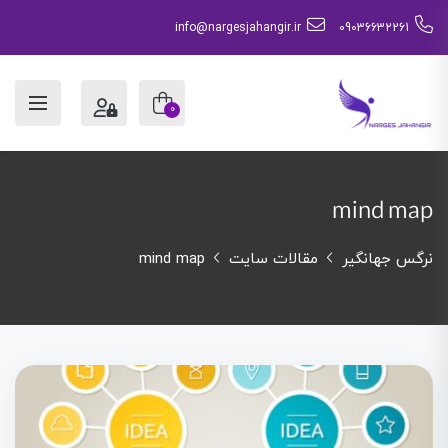
info@nargesjahangir.ir
09036632261
0
mind map
نرگس جهانگیر
مقالات سایت
mind map