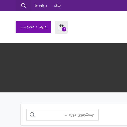
بلاگ
درباره ما
ورود / عضویت
0
جستجو
برای: