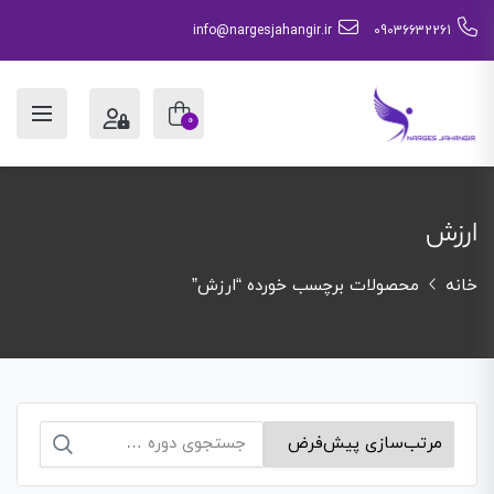
info@nargesjahangir.ir
09036632261
0
ارزش
خانه
محصولات برچسب خورده “ارزش”
جستجو
برای: