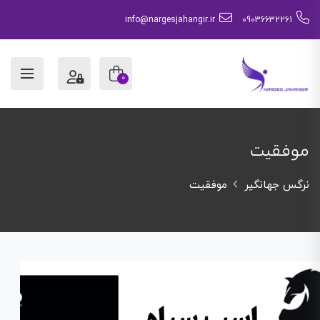
info@nargesjahangir.ir
09036632261
0
موفقیت
نرگس جهانگیر
موفقیت