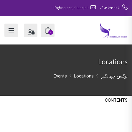
info@nargesjahangir.ir
09036632261
0
Locations
نرگس جهانگیر
Locations
Events
CONTENTS